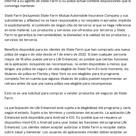
Informe a su agente de State Farm si su póliza actual contiene disposiciones que le
convenga mantener.
State Farm (incluyendo State Farm Mutual Automobile Insurance Company y sus
subsidiarias y afiliadas) no se hace responsable y no respalda ni aprueba, implícita
ni explícitamente, el contenido de ningún sitio de terceros al que se haga referencia
en este material. Los productos y servicios son ofrecidos por terceros y State
Farm no garantiza la mercantabilidad, la idoneidad ni la calidad de los productos y
servicios de terceros.
Beneficio disponible para los clientes de State Farm que han comprado una nueva
póliza de seguro de vida desde el 1 de enero de 2022. Si bien cualquier persona
mayor de 18 años puede unirse a Life Enhanced, es posible que ciertas funciones
de la aplicación, incluyendo las recompensas, no estén disponibles a menos que
tengas una póliza de seguro de vida elegible de State Farm.En este momento, los
titulares de póliza en Florida y New York no son elegibles para el programa
completo.Ten en cuenta que algunos titulares de póliza pueden experimentar un
retraso antes de que una nueva póliza sea elegible para recompensas.
Esto no es una solicitud para comprar o vender productos de seguros de State
Farm.
La participación de Life Enhanced está sujeta a la elegibilidad del programa y varía
según el estado. Sujeto a los términos y condiciones del acuerdo. La aplicación Life
Enhanced está disponible para Android e iOS. Es posible que se requiera un
dispositivo móvil iOS o Android para usar todas las funciones del programa Life
Enhanced. Los clientes deben aceptar autorizar a State Farm a recopilar datos
sobre salud y bienestar. Los usuarios de aplicaciones móviles deben aceptar un