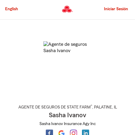
Pasar
al
English
Iniciar Sesión
contenido
principal
Comienzo
del
contenido
principal
®
AGENTE DE SEGUROS DE STATE FARM
,
PALATINE
, IL
Sasha Ivanov
Sasha Ivanov Insurance Agy Inc