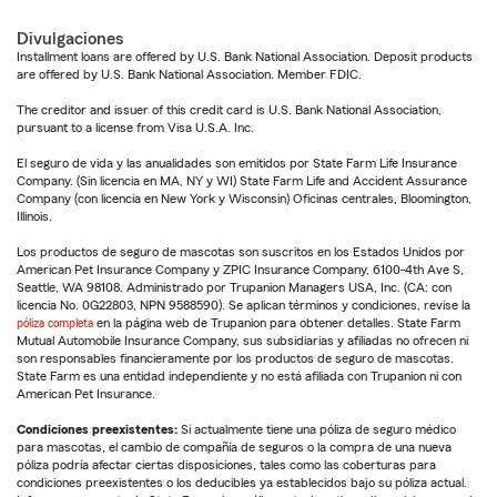
Divulgaciones
Installment loans are offered by U.S. Bank National Association. Deposit products
are offered by U.S. Bank National Association. Member FDIC.
The creditor and issuer of this credit card is U.S. Bank National Association,
pursuant to a license from Visa U.S.A. Inc.
El seguro de vida y las anualidades son emitidos por State Farm Life Insurance
Company. (Sin licencia en MA, NY y WI) State Farm Life and Accident Assurance
Company (con licencia en New York y Wisconsin) Oficinas centrales, Bloomington,
Illinois.
Los productos de seguro de mascotas son suscritos en los Estados Unidos por
American Pet Insurance Company y ZPIC Insurance Company, 6100-4th Ave S,
Seattle, WA 98108. Administrado por Trupanion Managers USA, Inc. (CA: con
licencia No. 0G22803, NPN 9588590). Se aplican términos y condiciones, revise la
póliza completa
en la página web de Trupanion para obtener detalles. State Farm
Mutual Automobile Insurance Company, sus subsidiarias y afiliadas no ofrecen ni
son responsables financieramente por los productos de seguro de mascotas.
State Farm es una entidad independiente y no está afiliada con Trupanion ni con
American Pet Insurance.
Condiciones preexistentes:
Si actualmente tiene una póliza de seguro médico
para mascotas, el cambio de compañía de seguros o la compra de una nueva
póliza podría afectar ciertas disposiciones, tales como las coberturas para
condiciones preexistentes o los deducibles ya establecidos bajo su póliza actual.