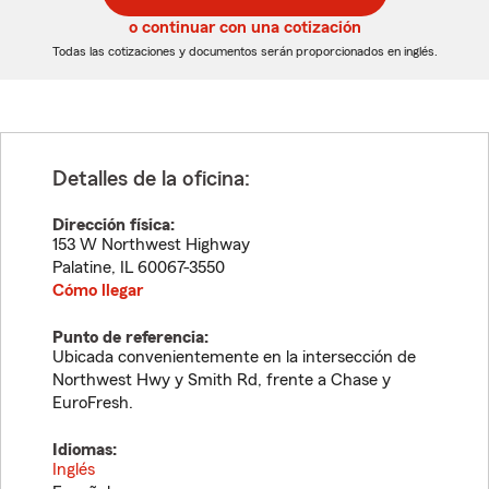
5
5
o continuar con una cotización
dígitos
dígitos
Todas las cotizaciones y documentos serán proporcionados en inglés.
Detalles de la oficina:
Dirección física:
153 W Northwest Highway
Palatine
,
IL
60067-3550
Cómo llegar
Punto de referencia:
Ubicada convenientemente en la intersección de
Northwest Hwy y Smith Rd, frente a Chase y
EuroFresh.
Idiomas:
Inglés