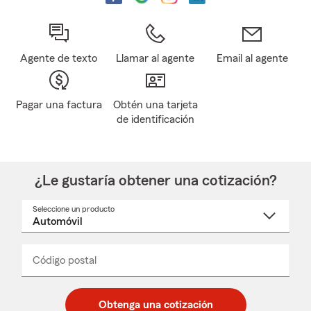
Agente de texto
Llamar al agente
Email al agente
Pagar una factura
Obtén una tarjeta
de identificación
¿Le gustaría obtener una cotización?
Seleccione un producto
Seleccione
un
nombre
de
producto
del
Código postal
Ingresa
Ingresa
_____
menú
un
un
desplegable
código
código
postal
postal
Obtenga una cotización
de
de